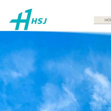
HO
H
op
S
tep
to Empower
J
H
ump
ealth
S
+
por
J
in
ap