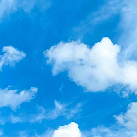
スポーツは私たちに健康と充実感
子どもたちの心と体を強く健やか
アスリートの躍動とスポーツに取
人々に感動と活力を与えてくれま
株式会社ＨＳＪは、スポーツがも
エネルギーを社会に循環させ
健康の維持と向上に役立つソリュ
健康で豊かな社会の実現に寄与す
日本のスポーツ環境の向上を図り
かけがえのない体験を一人でも多
また現在・未来のアスリートにと