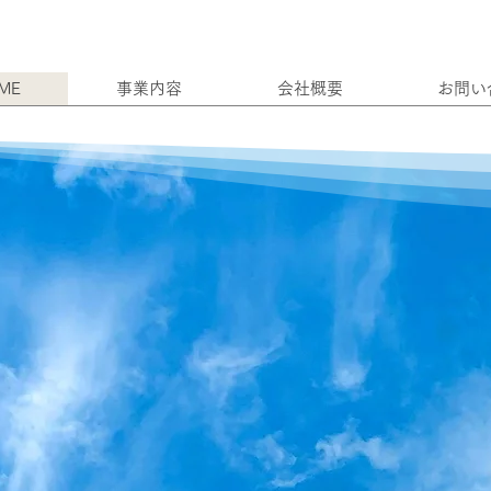
ME
事業内容
会社概要
お問い
ts
an
​スポーツと健康の
好循環を生む社会