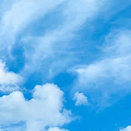
、幸福感をもたらし
に育んでくれます。
り組むひたむきな姿は
す。
たらすポジティブな
ーションを提案し
る一員でありたいと考えます。
、より多くの
体を動かす機会と
くのお客様にお届けできるよう
って充実した競技環境を提供する