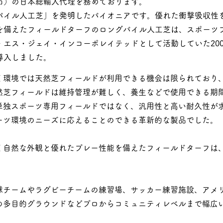
市）の日本総輸入代理を務めております。
パイル人工芝」を発明したパイオニアです。優れた衝撃吸収性
を備えたフィールドターフのロングパイル人工芝は、スポーツ
エス・ジェイ・インコーポレイテッドとして活動していた20
導入しました。
く環境では天然芝フィールドが利用できる機会は限られており
然芝フィールドは維持管理が難しく、養生などで使用できる期
単独スポーツ専用フィールドではなく、汎用性と高い耐久性が
ーツ環境のニーズに応えることのできる革新的な製品でした。
く自然な外観と優れたプレー性能を備えたフィールドターフは
野球チームやラグビーチームの練習場、サッカー練習施設、アメ
の多目的グラウンドなどプロからコミュニティレベルまで幅広